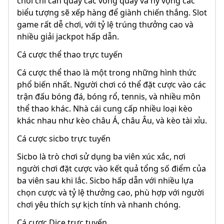
chơi chỉ cần quay các vòng quay và hy vọng các
biểu tượng sẽ xếp hàng để giành chiến thắng. Slot
game rất dễ chơi, với tỷ lệ trúng thưởng cao và
nhiều giải jackpot hấp dẫn.
Cá cược thể thao trực tuyến
Cá cược thể thao là một trong những hình thức
phổ biến nhất. Người chơi có thể đặt cược vào các
trận đấu bóng đá, bóng rổ, tennis, và nhiều môn
thể thao khác. Nhà cái cung cấp nhiều loại kèo
khác nhau như kèo châu Á, châu Âu, và kèo tài xỉu.
Cá cược sicbo trực tuyến
Sicbo là trò chơi sử dụng ba viên xúc xắc, nơi
người chơi đặt cược vào kết quả tổng số điểm của
ba viên sau khi lắc. Sicbo hấp dẫn với nhiều lựa
chọn cược và tỷ lệ thưởng cao, phù hợp với người
chơi yêu thích sự kịch tính và nhanh chóng.
Cá cược Dice trực tuyến