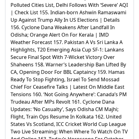
Polluted Cities List, Delhi Follows With ‘Severe’ AQI
| Check List 155. Indian-born Ashwin Ramaswami
Up Against Trump Ally In US Elections | Details
156. Cyclone Dana Weakens After Landfall In
Odisha; Orange Alert On For Kerala | IMD
Weather Forecast 157. Pakistan A Vs Sri Lanka A
Highlights, T20 Emerging Asia Cup SF-1: Lankans
Secure Final Spot With 7-Wicket Victory Over
Shaheens 158. Warner’s Leadership Ban Lifted By
CA, Opening Door For BBL Captaincy 159. Hamas
Ready To Stop Fighting, Israel To Send Mossad
Chief For Ceasefire Talks | Latest On Middle East
Tensions 160. ‘Not Going Anywhere’: Canada’s PM
Trudeau After MPs Revolt 161. Cyclone Dana
Updates: ‘No Casualty’, Says Odisha CM Majhi;
Flight, Train Ops Resume In Kolkata 162. United
States Vs Scotland, ICC Cricket World Cup League
Two Live Streaming: When Where To Watch On TV
And Online 163. Today’s Horoscope For October