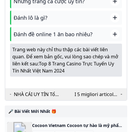
Những trang cá cược uy tín?
Đánh lô là gì?
Đánh đề online 1 ăn bao nhiêu?
Trang web này chỉ thu thập các bài viết liên
quan. Để xem bản gốc, vui lòng sao chép và mở
liên kết sau:
Top 8 Trang Casino Trực Tuyến Uy
Tín Nhất Việt Nam 2024
NHÀ CÁI UY TÍN Tổng
I 5 migliori articoli
Hợp Top 10 Nhà Cái
per la cucina Tuyến
Uy Tín Nhất -
Uy Tín Nhất Tại Việt
🎤 Bài Viết Mới Nhất 🎁
driedsquidathome
Nam
Cocoon Vietnam Cocoon tự hào là mỹ phẩm 100% thuần chay từ thực vật Việt Nam, không có nguồn gốc từ động vật, không thử nghiệm trên động vật, an toàn và hiệu quả cho tất cả mọi người.