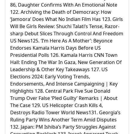
86, Daughter Confirms With An Emotional Note
122. Archiving the Death of Democracy: How
‘Jamoora’ Does What No Indian Film Has 123. Girls
Will Be Girls Review: Shuchi Talati’s Tense, Razor-
sharp Debut Slices Through Control And Freedom
US News125. ‘I’m Here As A Mother’: Beyonce
Endorses Kamala Harris Days Before US
Presidential Polls 126. Kamala Harris CNN Town
Hall: Ending The War In Gaza, New Generation Of
Leadership & Other Key Takeaways 127. US
Elections 2024: Early Voting Trends,
Endorsements, And Intense Campaigning | Key
Highlights 128. Central Park Five Sue Donald
Trump Over False ‘Pled Guilty’ Remarks | About
The Case 129. US Helicopter Crash Kills 4,
Destroys Radio Tower World News131. Georgia’s
Ruling Party Wins Another Term Amid Disputes
132. Japan: PM Ishiba’s Party Struggles Against
Corruption Backlash 133. Israel: Apparent Truck