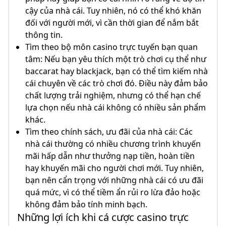
cậy của nhà cái. Tuy nhiên, nó có thể khó khăn
đối với người mới, vì cần thời gian để nắm bắt
thông tin.
Tìm theo bộ môn casino trực tuyến bạn quan
tâm: Nếu bạn yêu thích một trò chơi cụ thể như
baccarat hay blackjack, bạn có thể tìm kiếm nhà
cái chuyên về các trò chơi đó. Điều này đảm bảo
chất lượng trải nghiệm, nhưng có thể hạn chế
lựa chọn nếu nhà cái không có nhiều sản phẩm
khác.
Tìm theo chính sách, ưu đãi của nhà cái: Các
nhà cái thường có nhiều chương trình khuyến
mãi hấp dẫn như thưởng nạp tiền, hoàn tiền
hay khuyến mãi cho người chơi mới. Tuy nhiên,
bạn nên cẩn trọng với những nhà cái có ưu đãi
quá mức, vì có thể tiềm ẩn rủi ro lừa đảo hoặc
không đảm bảo tính minh bạch.
Những lợi ích khi cá cược casino trực