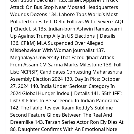
Attack On Bus Stop Near Mossad Headquarters
Wounds Dozens 134. Lahore Tops World’s Most
Polluted Cities List, Delhi Follows With ‘Severe’ AQI
| Check List 135. Indian-born Ashwin Ramaswami
Up Against Trump Ally In US Elections | Details
136. CPI(M) MLA Suspended Over Alleged
Misbehaviour With Woman Journalist 137.
Meghalaya University That Faced ‘Jihad’ Attack
From Assam CM Sarma Marks Milestone 138. Full
List: NCP(SP) Candidates Contesting Maharashtra
Assembly Election 2024 139. Day In Pics: October
27, 2024 140. India Under ‘Serious’ Category In
2024 Global Hunger Index | Details 141. 55th IFFI:
List Of Films To Be Screened In Indian Panorama
142. The Fable Review: Raam Reddy’s Sublime
Second Feature Glides Between The Real And
Dreamlike 143. Tarzan Series Actor Ron Ely Dies At
86, Daughter Confirms With An Emotional Note