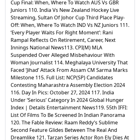
Cup Final: When, Where To Watch AUS Vs GBR
Juniors 110. India Vs New Zealand Hockey Live
Streaming, Sultan Of Johor Cup Third Place Play-
Off: When, Where To Watch IND Vs NZ Juniors 111.
‘Every Player Waits For Right Moment’: Rani
Rampal Reflects On Retirement, Career, Next
Innings National News113. CPI(M) MLA
Suspended Over Alleged Misbehaviour With
Woman Journalist 114. Meghalaya University That
Faced ‘Jihad’ Attack From Assam CM Sarma Marks
Milestone 115. Full List: NCP(SP) Candidates
Contesting Maharashtra Assembly Election 2024
116. Day In Pics: October 27, 2024 117. India
Under ‘Serious’ Category In 2024 Global Hunger
Index | Details Entertainment News119. 55th IFFI:
List Of Films To Be Screened In Indian Panorama
120. The Fable Review: Raam Reddy’s Sublime
Second Feature Glides Between The Real And
Dreamlike 121. Tarzan Series Actor Ron Ely Dies At