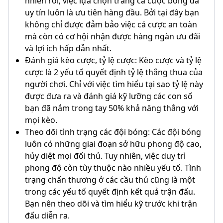
nhiên rồi, việc lựa chọn trang cá cược bóng đá
uy tín luôn là ưu tiên hàng đầu. Bởi tại đây bạn
không chỉ được đảm bảo việc cá cược an toàn
mà còn có cơ hội nhận được hàng ngàn ưu đãi
và lợi ích hấp dẫn nhất.
Đánh giá kèo cược, tỷ lệ cược: Kèo cược và tỷ lệ
cược là 2 yếu tố quyết định tỷ lệ thắng thua của
người chơi. Chỉ với việc tìm hiểu tại sao tỷ lệ này
được đưa ra và đánh giá kỹ lưỡng các con số
bạn đã nắm trong tay 50% khả năng thắng với
mọi kèo.
Theo dõi tình trạng các đội bóng: Các đội bóng
luôn có những giai đoạn sở hữu phong độ cao,
hủy diệt mọi đối thủ. Tuy nhiên, việc duy trì
phong độ còn tùy thuộc nào nhiều yếu tố. Tình
trạng chấn thương ở các cầu thủ cũng là một
trong các yếu tố quyết định kết quả trận đấu.
Bạn nên theo dõi và tìm hiểu kỹ trước khi trận
đấu diễn ra.