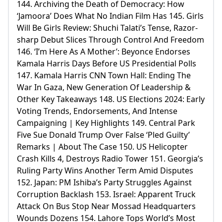
144. Archiving the Death of Democracy: How
‘Jamoora’ Does What No Indian Film Has 145. Girls
Will Be Girls Review: Shuchi Talati’s Tense, Razor-
sharp Debut Slices Through Control And Freedom
146. ‘I’m Here As A Mother’: Beyonce Endorses
Kamala Harris Days Before US Presidential Polls
147. Kamala Harris CNN Town Hall: Ending The
War In Gaza, New Generation Of Leadership &
Other Key Takeaways 148. US Elections 2024: Early
Voting Trends, Endorsements, And Intense
Campaigning | Key Highlights 149. Central Park
Five Sue Donald Trump Over False ‘Pled Guilty’
Remarks | About The Case 150. US Helicopter
Crash Kills 4, Destroys Radio Tower 151. Georgia’s
Ruling Party Wins Another Term Amid Disputes
152. Japan: PM Ishiba’s Party Struggles Against
Corruption Backlash 153. Israel: Apparent Truck
Attack On Bus Stop Near Mossad Headquarters
Wounds Dozens 154. Lahore Tops World’s Most