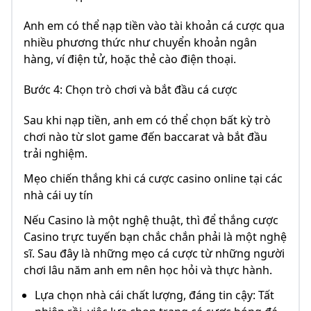
Anh em có thể nạp tiền vào tài khoản cá cược qua
nhiều phương thức như chuyển khoản ngân
hàng, ví điện tử, hoặc thẻ cào điện thoại.
Bước 4: Chọn trò chơi và bắt đầu cá cược
Sau khi nạp tiền, anh em có thể chọn bất kỳ trò
chơi nào từ slot game đến baccarat và bắt đầu
trải nghiệm.
Mẹo chiến thắng khi cá cược casino online tại các
nhà cái uy tín
Nếu Casino là một nghệ thuật, thì để thắng cược
Casino trực tuyến bạn chắc chắn phải là một nghệ
sĩ. Sau đây là những mẹo cá cược từ những người
chơi lâu năm anh em nên học hỏi và thực hành.
Lựa chọn nhà cái chất lượng, đáng tin cậy: Tất