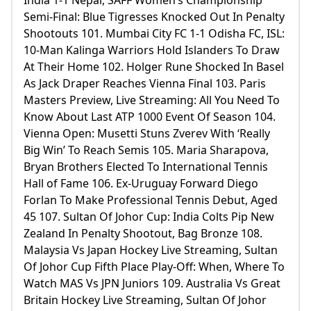
Semi-Final: Blue Tigresses Knocked Out In Penalty
Shootouts 101. Mumbai City FC 1-1 Odisha FC, ISL:
10-Man Kalinga Warriors Hold Islanders To Draw
At Their Home 102. Holger Rune Shocked In Basel
As Jack Draper Reaches Vienna Final 103. Paris
Masters Preview, Live Streaming: All You Need To
Know About Last ATP 1000 Event Of Season 104.
Vienna Open: Musetti Stuns Zverev With ‘Really
Big Win’ To Reach Semis 105. Maria Sharapova,
Bryan Brothers Elected To International Tennis
Hall of Fame 106. Ex-Uruguay Forward Diego
Forlan To Make Professional Tennis Debut, Aged
45 107. Sultan Of Johor Cup: India Colts Pip New
Zealand In Penalty Shootout, Bag Bronze 108.
Malaysia Vs Japan Hockey Live Streaming, Sultan
Of Johor Cup Fifth Place Play-Off: When, Where To
Watch MAS Vs JPN Juniors 109. Australia Vs Great
Britain Hockey Live Streaming, Sultan Of Johor