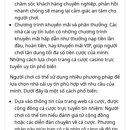
chăm sóc khách hàng chuyên nghiệp, phản hồi
nhanh chóng sẽ mang lại cảm giác an tâm cho
người chơi.
Chương trình khuyến mãi và phần thưởng: Các
nhà cái uy tín luôn có những chương trình
khuyến mãi hấp dẫn như thưởng nạp tiền lần
đầu, hoàn tiền, hay khuyến mãi VIP, giúp người
chơi tận dụng tối đa số tiền cược của mình.
Những cách lựa chọn trang cá cược casino trực
tuyến uy tín phổ biến
Người chơi có thể sử dụng nhiều phương pháp để
lựa chọn nhà cái uy tín phù hợp với nhu cầu của
mình. Dưới đây là một số cách phổ biến:
Dựa vào thông tin của trang web cá cược, được
cộng đồng cá cược trực tuyến tín nhiệm: Người
chơi có thể tìm hiểu đánh giá từ cộng đồng
hoặc các diễn đàn chuyên về cá cược. Phương
pháp này giúp bạn có cái nhìn rõ ràng về độ tin